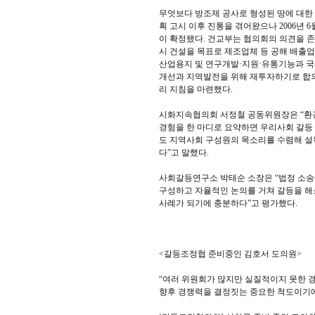
무엇보다 방조제 공사로 형성된 땅에 대한 개발 방
획 고시 이후 진통을 겪어왔으나 2006년 
이 확정됐다. 건교부는 협의회의 의견을 존
시 건설을 목표로 제조업체 등 공해 배출업체
산업용지 및 연구개발·지원·유통기능과 국
개선과 지역발전을 위해 재투자하기로 합의
리 지침을 마련했다.
시화지속협의회 서정철 공동위원장은 “환
경험을 한 마디로 요약하면 우리사회 갈등
도 지역사회 구성원의 목소리를 수렴해 설
다”고 말했다.
사회갈등연구소 박태순 소장은 “법정 소송
구성하고 자율적인 논의를 거쳐 갈등을 해
사례가 되기에 충분하다”고 평가했다.
<갈등조정협 준비중인 김호서 도의원>
“여러 위원회가 많지만 실질적이지 못한 
향후 경쟁력을 결정짓는 중요한 척도이기에