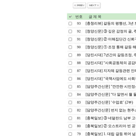
번호
글 제 목
[충청리뷰] 갈등의 평행선, 3년
93
[청양신문] ③ 깊은 감정의 골,
92
[청양신문] ② 이해집단간 신뢰
91
[청양신문] ① 조정 통해 갈등 
90
[당진시대] 7년간의 갈등조정, 
89
[당진시대] “사회공동체의 공감
88
[당진시대] 지자체 갈등관련 인
87
[당진시대] “국책사업에도 사회
86
[담양주간신문] "깐깐한 시민정신"
85
[담양주간신문] “다 알면서 뭘 물어
84
[담양주간신문] ‘수업료’ (2부)
83
[담양주간신문] 번지 없는 현주
82
[충북일보] ③ 네덜란드 남부 
81
[충북일보] ② 오스트리아 빈 
80
[충북일보] 1. 대립·갈등 뛰어 
79