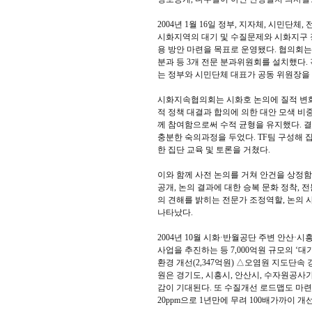
2004년 1월 16일 정부, 지자체, 시민단
시화지역의 대기 및 수질문제와 시화지구
용 방안 마련을 목표로 운영됐다. 협의회는
분과 등 3개 전문 분과위원회를 설치했다.
는 정부와 시민단체 대표가 공동 위원장을 
시화지속협의회는 시화호 논의에 질적 변화
적 정책 대결과 합의에 의한 대안 모색 비
께 참여함으로써 수적 균형을 유지했다. 결
충분한 숙의과정을 두었다. TF팀 구성해 
한 집단 교육 및 토론을 거쳤다.
이와 함께 사전 논의를 거쳐 안건을 상정
공개, 논의 결과에 대한 승복 문화 정착,
의 견해를 밝히는 전문가 조정역할, 논의 
나타났다.
2004년 10월 시화·반월공단 주변 안산
사업을 추진하는 등 7,000억원 규모의 ‘대
환경 개선(2,347억원) △오염원 지도단속 
원은 경기도, 시흥시, 안산시, 수자원공사
감이 기대된다. 또 수질개선 로드맵도 마련됐다
20ppm으로 1년만에 무려 100배가까이 개