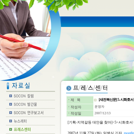
[새전북신문] 5. 시화호
ㆍ
제 목
ㆍ
작성자
운영자
ㆍ
작성일
2007/12/13
[기획-지역갈등 대안을 찾아]<5>시화호
2007년 11월 27일 (화) 임병식 기자
montl