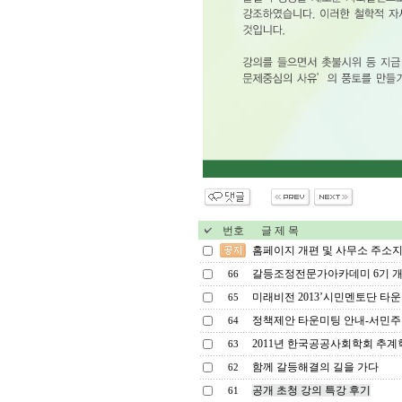
번호
글 제 목
홈페이지 개편 및 사무소 주소지
갈등조정전문가아카데미 6기 개
66
미래비전 2013’시민멘토단 타운미
65
정책제안 타운미팅 안내-서민주거
64
2011년 한국공공사회학회 추계
63
함께 갈등해결의 길을 가다
62
공개 초청 강의 특강 후기
61