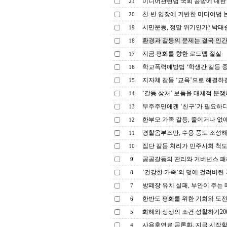
미디어관련법 국회 공방에 대한 '
21
찬·반 입장에 기반한 미디어법 논
20
시민운동, 정말 위기인가? 박태순.20
19
환경과 갈등의 문제는 결국 인
18
지금 평화를 향한 로드맵 절실
17
학교폭력예방법 ‘학생간 갈등 중재
16
지자체 갈등 ‘교육’으로 해결하
15
‘갈등 상처’ 보듬을 대체적 분쟁
14
무주주민에겐 ‘친구’가 필요하다_
13
한부모 가족 갈등, 줄이거나 없애
12
경찰옴부즈만, 수용 풍토 조성해야
11
집단 갈등 처리가 민주사회 척도
10
공공갈등의 관리와 거버넌스 패러
9
‘건강한 가족’의 덫에 걸려버린 
8
방폐장 유치 실패, 부안이 주는 
7
한반도 평화를 위한 기회와 도전.20
6
화해와 상생의 조건 성찰하기2007.
5
사용후연료 공론화, 지금 시작할 때20
4