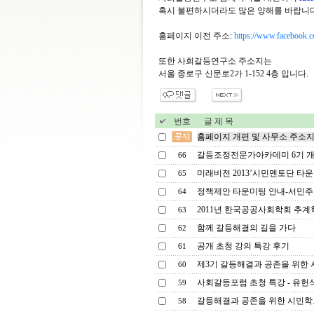
혹시 불편하시더라도 많은 양해를 바랍니다
홈페이지 이전 주소:
https://www.facebo
또한 사회갈등연구소 주소지는
서울 종로구 신문로2가 1-152 4층 입니다.
번호
글 제 목
홈페이지 개편 및 사무소 주소지
갈등조정전문가아카데미 6기 개
66
미래비전 2013’시민멘토단 타운미
65
정책제안 타운미팅 안내-서민주거
64
2011년 한국공공사회학회 추계
63
함께 갈등해결의 길을 가다
62
공개 초청 강의 특강 후기
61
제3기 갈등해결과 공존을 위한
60
사회갈등포럼 초청 특강 - 유헌식 
59
갈등해결과 공존을 위한 시민학교
58