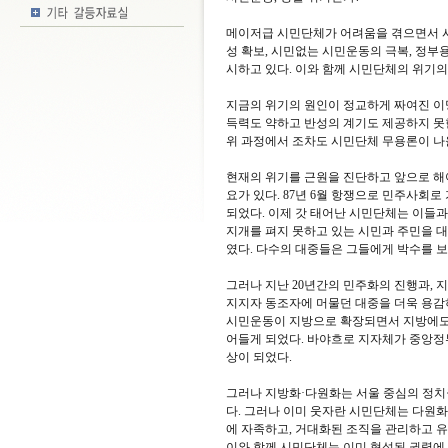
메이저급 시민단체가 어려움을 겪으면서 시
성 확보, 시민없는 시민운동의 극복, 정부용
시하고 있다. 이와 함께 시민단체의 위기의
지금의 위기의 원인이 정교하게 짜여진 이
득력도 약하고 반성의 계기도 제공하지 못한
위 과정에서 조차도 시민단체 무용론이 나올
현재의 위기를 근원을 진단하고 앞으로 해
요가 있다. 87년 6월 항쟁으로 민주사회
되었다. 이제 갓 태어난 시민단체는 이들과
지개를 펴지 못하고 있는 시민과 주민을 대
였다. 다수의 대중들은 그들에게 박수를 보
그러나 지난 20년간의 민주화의 진행과, 지
지지자 동조자에 머물던 대중을 더욱 용감
시민운동이 지방으로 확장되면서 지방에도
어들게 되었다. 바야흐로 지자체가 중앙정
상이 되었다.
그러나 지방화·다원화는 서울 중심의 정
다. 그러나 이미 웃자란 시민단체는 다원화
에 자족하고, 거대화된 조직을 관리하고 
이와 함께 시민단체는 이미 형성된 권력에