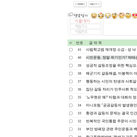
번호
글 제 목
사립학교법 재개정 소감 - 성 낙 
41
시민운동, 정말 위기인가? 박태순.20
40
성공적 갈등조정을 위한 핵심요소
39
해군기지 갈등해결, 미봉책이 아
38
행동하는 시민의 탄생과 사회갈
37
집단 갈등 처리가 민주사회 척도
36
'노무현은 왜?' 타협과 대화의 정
35
미니포럼 "공공갈등의 발생원인과
34
환경과 갈등의 문제는 결국 인
33
반복적인 국민통합 주문이 시민을
32
부안 방폐장 관련 주민운동과 백
31