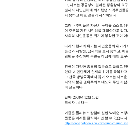
고, 때로는 공공성이 결여된 생활상의 요구
전까지 시민단체에 의지했던 지역주민들은
지 못하고 따로 겉돌기 시작하였다.
그러나 주민들은 자신의 문제를 스스로 해결
이 주권을 가진 시민임을 깨달아가고 있다.
사회의 시민운동은 위기에 봉착한 것이 아
따라서 현재의 위기는 시민운동의 위기가 
동성과 자발성, 잠재력을 보지 못하고, 
념만을 주장하며 주민들의 삶에 대한 요구
전국이 다양한 종류의 갈등으로 들끓고 있
있다. 시민단체가 현재의 위기를 극복하고 
고 전국 방방곡곡에서 끊어 오르는 새로운 
지덕지 붙은 권위주의적 태도와 주민의 삶과
이 살길이다.
날짜: 2008년 12월 15일
작성자 : 박태순
이글은 폴리뉴스 칼럼에 실린 박태순 소장
원문은 아래를 클릭하시면 볼 수 있습니다.
http://www.polinews.co.kr/column/column_v