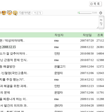
0
3500
작성자
작성일
조회
돈 / 덕성여자대학..
rosa
2007/07/20
27112
08.12.15
rosa
2008/12/22
26381
가 잘 갖추어져야 ..
인턴
2010/08/30
14804
닌 근원적 문제 인식..
rosa
2010/07/12
12388
등 해결방안
은물고기
2009/12/04
12372
 /신철영(국민고충처..
운영자
2007/12/06
12043
치를 주장 했는가?..
rosa
2014/12/12
11921
 해결을 위한 과제..
인턴
2009/12/23
11844
간의 문제
운영자
2007/12/06
11791
 짜증나게 하는 이..
rosa
2009/11/16
11288
서 발간의 의의와 과..
관리자
2010/04/28
10993