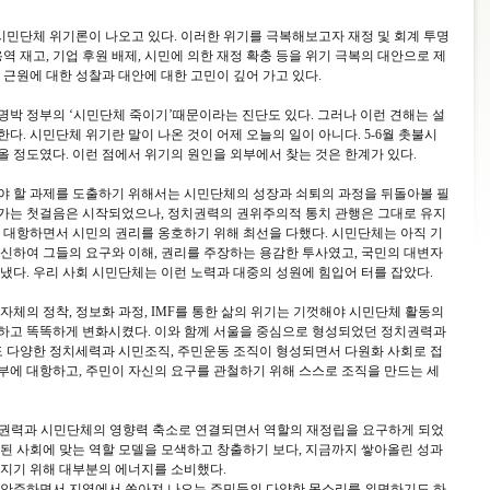
민단체 위기론이 나오고 있다. 이러한 위기를 극복해보고자 재정 및 회계 투명
역 재고, 기업 후원 배제, 시민에 의한 재정 확충 등을 위기 극복의 대안으로 제
 근원에 대한 성찰과 대안에 대한 고민이 깊어 가고 있다.
명박 정부의 ‘시민단체 죽이기’때문이라는 진단도 있다. 그러나 이런 견해는 설
다. 시민단체 위기란 말이 나온 것이 어제 오늘의 일이 아니다. 5-6월 촛불시
 정도였다. 이런 점에서 위기의 원인을 외부에서 찾는 것은 한계가 있다.
야 할 과제를 도출하기 위해서는 시민단체의 성장과 쇠퇴의 과정을 뒤돌아볼 필
로 가는 첫걸음은 시작되었으나, 정치권력의 권위주의적 통치 관행은 그대로 유지
 대항하면서 시민의 권리를 옹호하기 위해 최선을 다했다. 시민단체는 아직 기
신하여 그들의 요구와 이해, 권리를 주장하는 용감한 투사였고, 국민의 대변자
냈다. 우리 사회 시민단체는 이런 노력과 대중의 성원에 힘입어 터를 잡았다.
자체의 정착, 정보화 과정, IMF를 통한 삶의 위기는 기껏해야 시민단체 활동의
하고 똑똑하게 변화시켰다. 이와 함께 서울을 중심으로 형성되었던 정치권력과
 다양한 정치세력과 시민조직, 주민운동 조직이 형성되면서 다원화 사회로 접
부에 대항하고, 주민이 자신의 요구를 관철하기 위해 스스로 조직을 만드는 세
치권력과 시민단체의 영향력 축소로 연결되면서 역할의 재정립을 요구하게 되었
된 사회에 맞는 역할 모델을 모색하고 창출하기 보다, 지금까지 쌓아올린 성과
유지기 위해 대부분의 에너지를 소비했다.
 안주하면서 지역에서 쏟아져 나오는 주민들의 다양한 목소리를 외면하기도 하