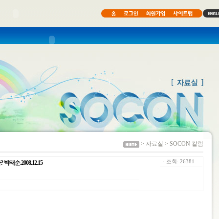
> 자료실 > SOCON 칼럼
ㆍ조회: 26381
태순.2008.12.15